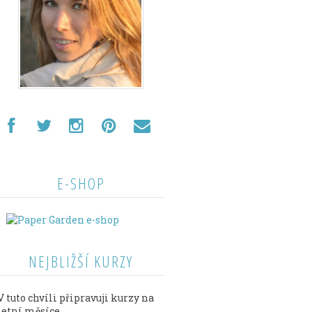
E-SHOP
NEJBLIŽŠÍ KURZY
V tuto chvíli připravuji kurzy na
letní měsíce.