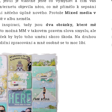
 jestli je vlastně ještě co vymýšlet a čím vás
internetu objevila něco, co mě přimělo k sepsání
ní něčeho úplně nového. Protože
Mixed media v
ště v albu neměla.
 inspiraci, tady jsou
dva obrázky, které mě
u to možná MM v takovém pravém slova smyslu, ale
iček by bylo toho umění skoro škoda. Na druhou
adiční zpracování a mně osobně se to moc líbí.