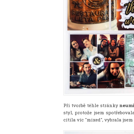
Při tvorbě téhle stránky
neumř
styl, protože jsem spotřeboval
cítila víc "mixed", vybrala jsem