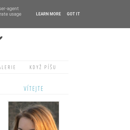
user-agent
erate usage
LEARN MORE
GOT IT
ALERIE
KDYŽ PÍŠU
VÍTEJTE