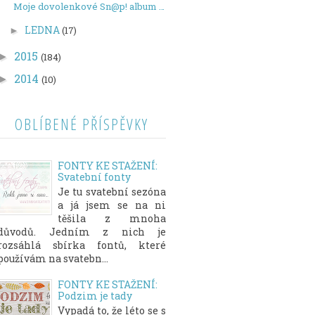
Moje dovolenkové Sn@p! album - WEDNESDAY
LEDNA
(17)
►
2015
►
(184)
2014
►
(10)
OBLÍBENÉ PŘÍSPĚVKY
FONTY KE STAŽENÍ:
Svatební fonty
Je tu svatební sezóna
a já jsem se na ni
těšila z mnoha
důvodů. Jedním z nich je
rozsáhlá sbírka fontů, které
používám na svatebn...
FONTY KE STAŽENÍ:
Podzim je tady
Vypadá to, že léto se s