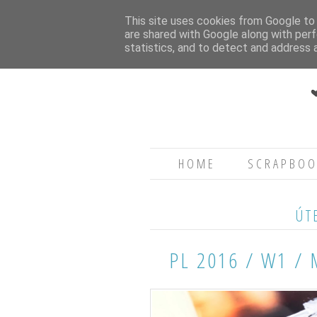
This site uses cookies from Google to d
are shared with Google along with perf
statistics, and to detect and address 
HOME
SCRAPBOO
ÚT
PL 2016 / W1 / 