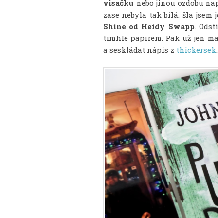
visačku
nebo jinou ozdobu nap
zase nebyla tak bílá, šla jsem
Shine od Heidy Swapp
. Ods
tímhle papírem. Pak už jen mal
a seskládat nápis z
thickersek
.