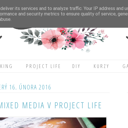
eliver its services and to analyze traffic. Your IP address and 
ormance and security metrics to ensure quality of service, gen
abuse.
KING
PROJECT LIFE
DIY
KURZY
G
ERÝ 16. ÚNORA 2016
MIXED MEDIA V PROJECT LIFE