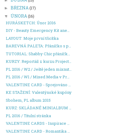
BŘEZNA
(17)
►
ÚNORA
(16)
▼
HURÁSKETCH: Únor 2016
DIY - Beauty Emergency Kit aneb nejlepší dárek pro...
LAYOUT: Moje první třicítka
BAREVNÁ PALETA: Přáníčko s překvapením
TUTORIAL: Shabby Chic přáníčko se spreji
KURZY: Reportáž z kurzu Project Life
PL 2016 / W2 / Ještě jeden mixnutý týden
PL 2016 / W1 / Mixed Media v Project Life
VALENTINE CARD - Sprejováno s láskou
KE STAŽENÍ: Valentýnské kupóny
Sbohem, PL album 2015
KURZ: SKLÁDANÉ MINIALBUM - LIBČICE N.VLT.
PL 2016 / Titulní stránka
VALENTINE CARDS - Inspirace pro zamilovaná přáníčka
VALENTINE CARD - Romantika v odstínech šedi