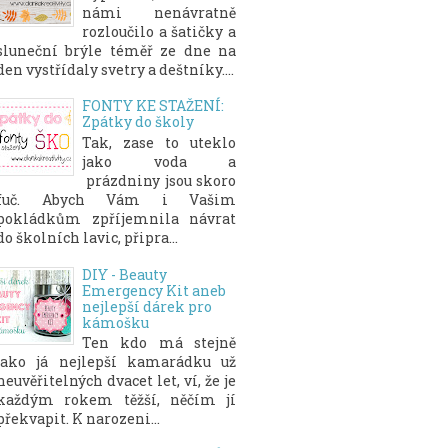
námi nenávratně
rozloučilo a šatičky a
sluneční brýle téměř ze dne na
den vystřídaly svetry a deštníky....
FONTY KE STAŽENÍ:
Zpátky do školy
Tak, zase to uteklo
jako voda a
prázdniny jsou skoro
fuč. Abych Vám i Vašim
pokládkům zpříjemnila návrat
do školních lavic, připra...
DIY - Beauty
Emergency Kit aneb
nejlepší dárek pro
kámošku
Ten kdo má stejně
jako já nejlepší kamarádku už
neuvěřitelných dvacet let, ví, že je
každým rokem těžší, něčím jí
překvapit. K narozeni...