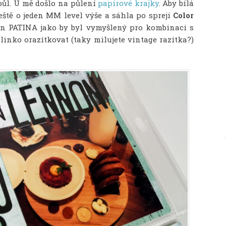
ůl. U mě došlo na půlení
papírové krajky
. Aby bílá
 ještě o jeden MM level výše a sáhla po spreji
Color
tín PATINA jako by byl vymyšlený pro kombinaci s
inko orazítkovat (taky milujete vintage razítka?)