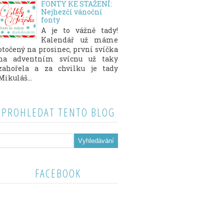
FONTY KE STAŽENÍ:
Nejhezčí vánoční
fonty
A je to vážně tady!
Kalendář už máme
otočený na prosinec, první svíčka
na adventním svícnu už taky
zahořela a za chvilku je tady
Mikuláš...
PROHLEDAT TENTO BLOG
FACEBOOK