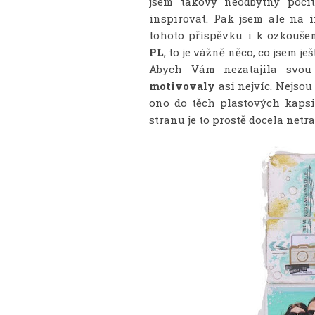
jsem takový neodbytný pocit,
inspirovat. Pak jsem ale na 
tohoto příspěvku i k ozkouše
PL
, to je vážně něco, co jsem je
Abych Vám nezatajila svou
motivovaly
asi nejvíc. Nejso
ono do těch plastových kaps
stranu je to prostě docela netr