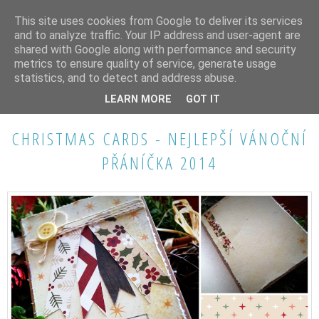
This site uses cookies from Google to deliver its services
and to analyze traffic. Your IP address and user-agent are
shared with Google along with performance and security
metrics to ensure quality of service, generate usage
statistics, and to detect and address abuse.
PÁTEK 30. ŘÍJNA 2015
LEARN MORE
GOT IT
CHRISTMAS CARDS - NEJLEPŠÍ VÁNOČNÍ
PŘÁNÍČKA 2014