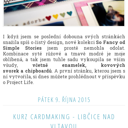
I když jsem se poslední dobouna svých stránkách
snažila spíš o čistý design, nové kolekci
So Fancy od
Simple Stories
jsem prostě nemohla odolat.
Kombinace syté růžové a tmavě modré je moje
oblíbená, a tak jsem tuhle sadu vykoupila se vším
všudy,
včetně enamelek, kovových
svorek a chipboardů
. A první stránku, kterou jsem s
ní vytvořila, si dnes můžete prohlédnout v příspěvku
o Project Life.
PÁTEK 9. ŘÍJNA 2015
KURZ CARDMAKING - LIBČICE NAD
VLTAVOU