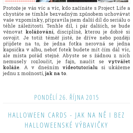
Protože je vás víc a víc, kdo začínáte s Project Life a
chystáte se tímhle bezvadným způsobem uchovávat
vaše vzpomínky, připravila jsem další díl do seriálu o
téhle záležitosti. Tenhle díl, i pár dalších, se bude
věnovat
kolážování
, disciplíně, kterou je dobré si
osvojit. Je totiž téměř jisté, že dříve nebo později
přijdete na to, že jedna fotka nerovná se jedna
kapsička v albu, neboť fotek budete mít čím dál víc,
ale místa pořád stejně. Abyste se s žádnou z nich
nemusely rozloučit, je fajn, naučit se
vytvářet
koláže
. A v dnešním
videotutorialu
si ukážeme
jednu z možností,
jak na to
.
PONDĚLÍ 26. ŘÍJNA 2015
HALLOWEEN CARDS - JAK NA NĚ I BEZ
HALLOWEENSKÉ VÝBAVIČKY