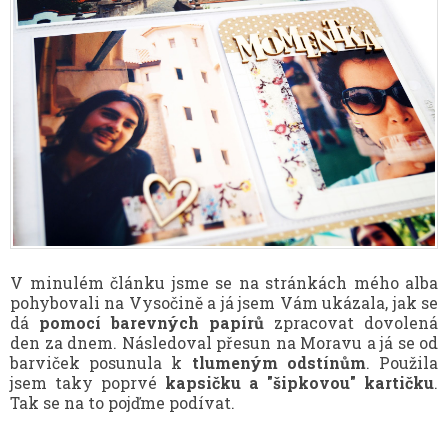
V minulém článku jsme se na stránkách mého alba
pohybovali na Vysočině a já jsem Vám ukázala, jak se
dá
pomocí barevných papírů
zpracovat dovolená
den za dnem. Následoval přesun na Moravu a já se od
barviček posunula k
tlumeným odstínům
. Použila
jsem taky poprvé
kapsičku a "šipkovou" kartičku
.
Tak se na to pojďme podívat.