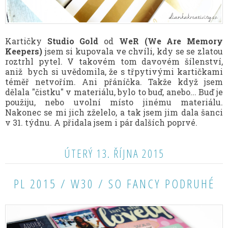
Kartičky
Studio Gold
od
WeR (We Are Memory
Keepers)
jsem si kupovala ve chvíli, kdy se se zlatou
roztrhl pytel. V takovém tom davovém šílenství,
aniž bych si uvědomila, že s třpytivými kartičkami
téměř netvořím. Ani přáníčka. Takže když jsem
dělala "čistku" v materiálu, bylo to buď, anebo... Buď je
použiju, nebo uvolní místo jinému materiálu.
Nakonec se mi jich zželelo, a tak jsem jim dala šanci
v 31. týdnu. A přidala jsem i pár dalších poprvé.
ÚTERÝ 13. ŘÍJNA 2015
PL 2015 / W30 / SO FANCY PODRUHÉ