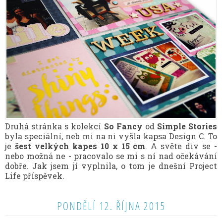
Druhá stránka s kolekcí
So Fancy
od
Simple Stories
byla speciální, neb mi na ni vyšla kapsa Design C. To
je
šest velkých kapes 10 x 15 cm
. A světe div se -
nebo možná ne - pracovalo se mi s ní nad očekávání
dobře. Jak jsem jí vyplnila, o tom je dnešní Project
Life příspěvek.
PONDĚLÍ 12. ŘÍJNA 2015