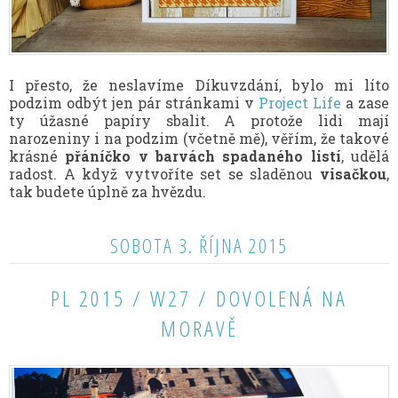
I přesto, že neslavíme Díkuvzdání, bylo mi líto
podzim odbýt jen pár stránkami v
Project Life
a zase
ty úžasné papíry sbalit. A protože lidi mají
narozeniny i na podzim (včetně mě), věřím, že takové
krásné
přáníčko v barvách spadaného listí
, udělá
radost. A když vytvoříte set se sladěnou
visačkou
,
tak budete úplně za hvězdu.
SOBOTA 3. ŘÍJNA 2015
PL 2015 / W27 / DOVOLENÁ NA
MORAVĚ