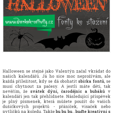
Halloween se stejně jako Valentýn začal vkrádat do
našich kalendářů. Já ho sice moc neprožívám, ale
každá příležitost, kdy se dá obohatit
sbírka fontů
, se
musí chytnout za pačesy. A jestli máte děti, tak
nevěřím, že
svátek dýní, čarodějnic a bubáků
v
kalendáři jen tak přehlídnete. Následující příspěvek
je plný písmenek, která můžete použít do vašich
dušičkových projektů - přáníček, visaček nebo
pytlíčků na koledu. Takže
bu bu bu
...
buďte kreativní s