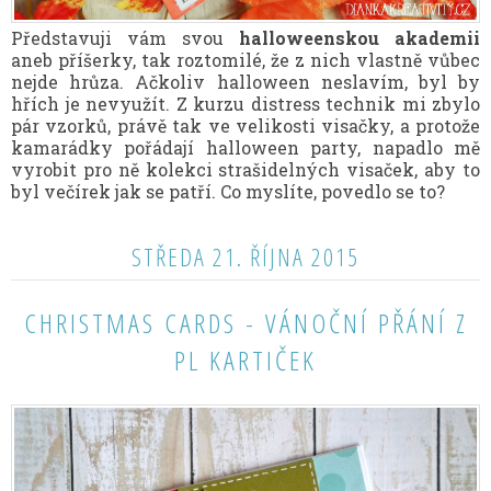
Představuji vám svou
halloweenskou akademii
aneb příšerky, tak roztomilé, že z nich vlastně vůbec
nejde hrůza. Ačkoliv halloween neslavím, byl by
hřích je nevyužít. Z kurzu distress technik mi zbylo
pár vzorků, právě tak ve velikosti visačky, a protože
kamarádky pořádají halloween party, napadlo mě
vyrobit pro ně kolekci strašidelných visaček, aby to
byl večírek jak se patří. Co myslíte, povedlo se to?
STŘEDA 21. ŘÍJNA 2015
CHRISTMAS CARDS - VÁNOČNÍ PŘÁNÍ Z
PL KARTIČEK