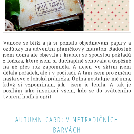
Vánoce se blíží a já si pomalu objednávám papíry a
ozdůbky na adventní přáníčkový maraton. Radostně
jsem doma ale objevila i krabici se spoustou pokladů
z loňska, které jsem si duchaplně schovala a úspěšně
na ně přes rok zapomněla. A nejen ve skříni jsem
dělala pořádek, ale i v počítači. A tam jsem pro změnu
našla svoje loňská přáníčka. Úplná nostalgie mě jímá,
když si vzpomínám, jak jsem je lepila. A tak je
posílám jako inspiraci všem, kdo se do svátečního
tvoření hodlají opřít.
AUTUMN CARD: V NETRADIČNÍCH
BARVÁCH