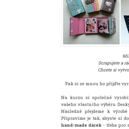
Mil
Scrapujete a r
Chcete si vytv
Pak si se mnou ho přijďte vy
Na kurzu si společně vyro
vašeho vlastního výběru. Des
Následně přejdeme k výrobě
Připravíme je tak, abyste si 
hand-made dárek
- třeba pro