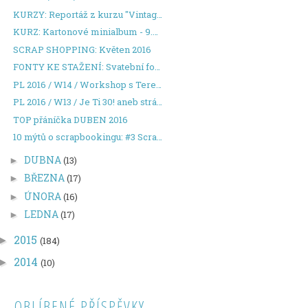
KURZY: Reportáž z kurzu "Vintage cardmaking"
KURZ: Kartonové minialbum - 9.6.2016 - Praha 5
SCRAP SHOPPING: Květen 2016
FONTY KE STAŽENÍ: Svatební fonty
PL 2016 / W14 / Workshop s Teresou Collins
PL 2016 / W13 / Je Ti 30! aneb stránka ryze pro muže
TOP přáníčka DUBEN 2016
10 mýtů o scrapbookingu: #3 Scrapbooking je časově...
DUBNA
(13)
►
BŘEZNA
(17)
►
ÚNORA
(16)
►
LEDNA
(17)
►
2015
►
(184)
2014
►
(10)
OBLÍBENÉ PŘÍSPĚVKY