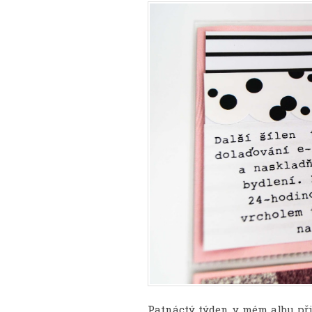
Patnáctý týden v mém albu přib