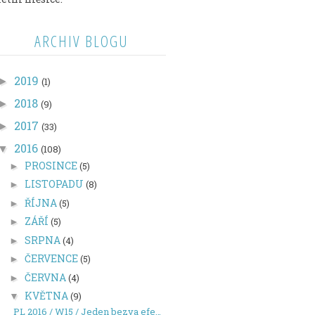
ARCHIV BLOGU
2019
►
(1)
2018
►
(9)
2017
►
(33)
2016
▼
(108)
PROSINCE
(5)
►
LISTOPADU
(8)
►
ŘÍJNA
(5)
►
ZÁŘÍ
(5)
►
SRPNA
(4)
►
ČERVENCE
(5)
►
ČERVNA
(4)
►
KVĚTNA
(9)
▼
PL 2016 / W15 / Jeden bezva efekt v PicMonkey a tr...