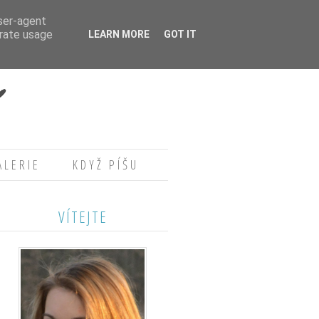
user-agent
erate usage
LEARN MORE
GOT IT
ALERIE
KDYŽ PÍŠU
VÍTEJTE