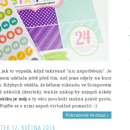
jak to vypadá, když takzvaně "nic nepotřebuju". Je
sem udělala ještě před tím, než jsme odjely na kurz
r.
Kdybych věděla, že během víkendu ve Scrapovém
tě několik (desítek), tenhle nákup by nejspíš nikdy
ošíku je můj
a ty věci jsou boží možná právě proto,
 Pojďte se s nimi aspoň virtuálně pomazlit :-)
Pokračovat ve čtení »
TEK 12. KVĚTNA 2016