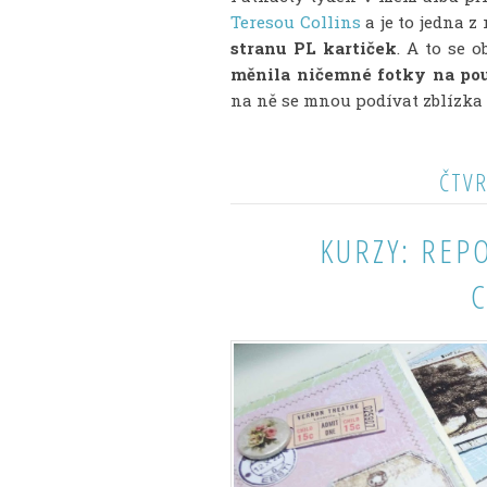
Teresou Collins
a je to jedna z
stranu PL kartiček
. A to se 
měnila ničemné fotky na pou
na ně se mnou podívat zblízka a
ČTVR
KURZY: REP