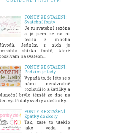
FONTY KE STAŽENÍ:
Svatební fonty
Je tu svatební sezóna
a já jsem se na ni
těšila z mnoha
důvodů. Jedním z nich je
rozsáhlá sbírka fontů, které
používám na svatebn...
FONTY KE STAŽENÍ:
Podzim je tady
Vypadá to, že léto se s
námi nenávratně
rozloučilo a šatičky a
sluneční brýle téměř ze dne na
den vystřídaly svetry a deštníky....
FONTY KE STAŽENÍ:
Zpátky do školy
Tak, zase to uteklo
jako voda a