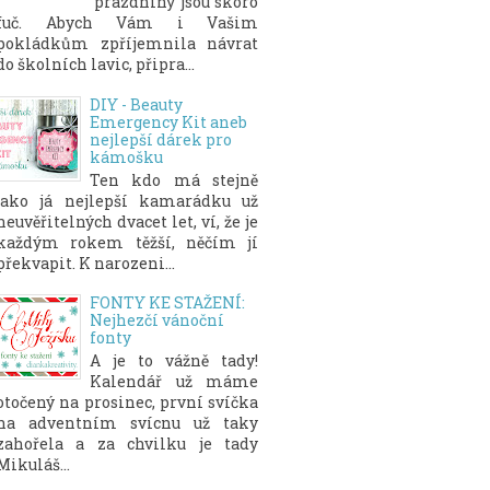
prázdniny jsou skoro
fuč. Abych Vám i Vašim
pokládkům zpříjemnila návrat
do školních lavic, připra...
DIY - Beauty
Emergency Kit aneb
nejlepší dárek pro
kámošku
Ten kdo má stejně
jako já nejlepší kamarádku už
neuvěřitelných dvacet let, ví, že je
každým rokem těžší, něčím jí
překvapit. K narozeni...
FONTY KE STAŽENÍ:
Nejhezčí vánoční
fonty
A je to vážně tady!
Kalendář už máme
otočený na prosinec, první svíčka
na adventním svícnu už taky
zahořela a za chvilku je tady
Mikuláš...