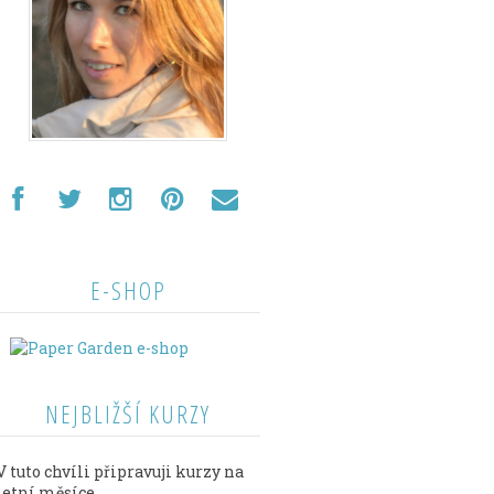
E-SHOP
NEJBLIŽŠÍ KURZY
V tuto chvíli připravuji kurzy na
letní měsíce.