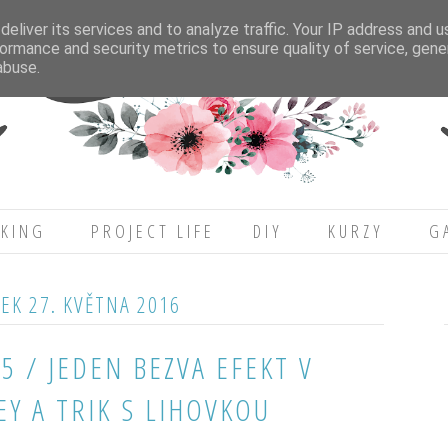
eliver its services and to analyze traffic. Your IP address and 
ormance and security metrics to ensure quality of service, gen
abuse.
KING
PROJECT LIFE
DIY
KURZY
G
EK 27. KVĚTNA 2016
5 / JEDEN BEZVA EFEKT V
Y A TRIK S LIHOVKOU