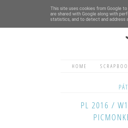
This site uses cookies from Google to d
are shared with Google along with perf
statistics, and to detect and address 
HOME
SCRAPBOO
PÁT
PL 2016 / W1
PICMONKE