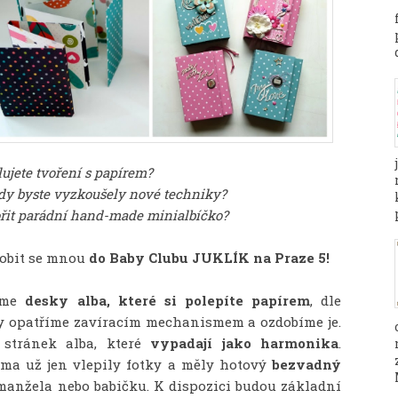
ujete tvoření s papírem?
ády byste vyzkoušely nové techniky?
ořit parádní hand-made minialbíčko?
robit se mnou
do Baby Clubu JUKLÍK na Praze 5!
bíme
desky alba, které si polepíte papírem
, dle
ky opatříme zavíracím mechanismem a ozdobíme je.
 stránek alba, které
vypadají jako harmonika
.
doma už jen vlepily fotky a měly hotový
bezvadný
 manžela nebo babičku. K dispozici budou základní