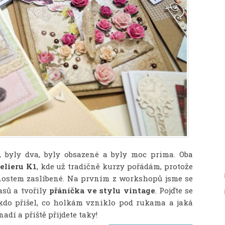
 byly dva, byly obsazené a byly moc prima. Oba
elieru K1
, kde už tradičně kurzy pořádám, protože
nnostem zaslíbené. Na prvním z workshopů jsme se
asů a tvořily
přáníčka ve stylu vintage
. Pojďte se
 kdo přišel, co holkám vzniklo pod rukama a jaká
nadí a příště přijdete taky!