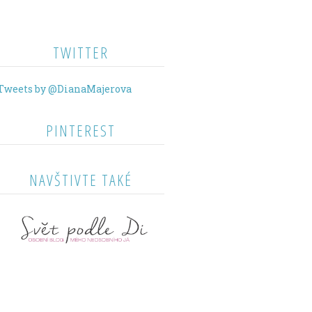
TWITTER
Tweets by @DianaMajerova
PINTEREST
NAVŠTIVTE TAKÉ