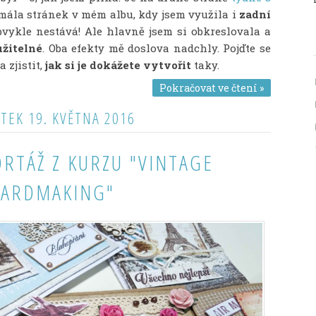
 mála stránek v mém albu, kdy jsem využila i
zadní
obvykle nestává! Ale hlavně jsem si obkreslovala a
žitelné
. Oba efekty mě doslova nadchly. Pojďte se
 zjistit,
jak si je dokážete vytvořit
taky.
Pokračovat ve čtení »
TEK 19. KVĚTNA 2016
ORTÁŽ Z KURZU "VINTAGE
CARDMAKING"