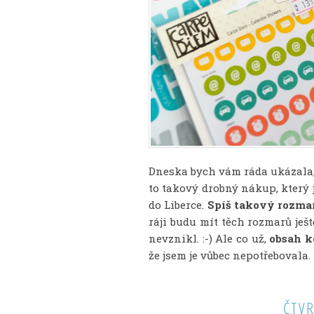
Dneska bych vám ráda ukázala, 
to takový drobný nákup, který j
do Liberce.
Spíš takový rozma
ráji budu mít těch rozmarů ješ
nevznikl. :-) Ale co už,
obsah k
že jsem je vůbec nepotřebovala.
ČTVR