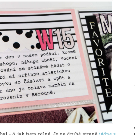
yl - ó, jak jsem pilná. Je na druhé straně
týdne s