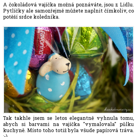
A čokoládová vajíčka možná poznáváte, jsou z Lidlu.
Pytlíčky ale samozřejmě můžete naplnit čímkoliv, co
potěší srdce koledníka.
Tak takhle jsem se letos elegantně vyhnula tomu,
abych si barvami na vajíčka "vymalovala" půlku
kuchyně. Místo toho totiž byla všude papírová tráva.
:-)