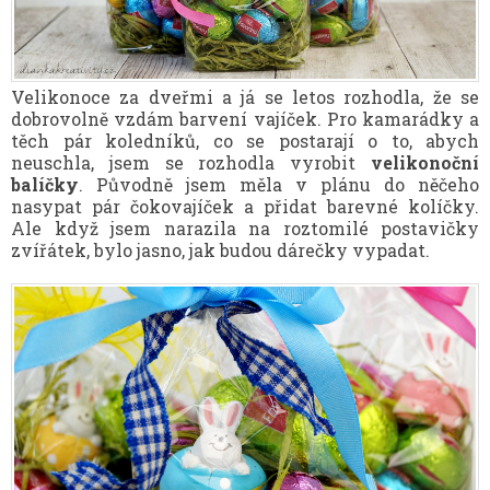
Velikonoce za dveřmi a já se letos rozhodla, že se
dobrovolně vzdám barvení vajíček. Pro kamarádky a
těch pár koledníků, co se postarají o to, abych
neuschla, jsem se rozhodla vyrobit
velikonoční
balíčky
. Původně jsem měla v plánu do něčeho
nasypat pár čokovajíček a přidat barevné kolíčky.
Ale když jsem narazila na roztomilé postavičky
zvířátek, bylo jasno, jak budou dárečky vypadat.