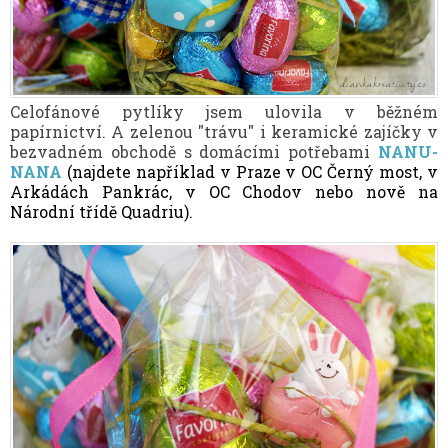
Celofánové pytlíky jsem ulovila v běžném
papírnictví. A zelenou "trávu" i keramické zajíčky v
bezvadném obchodě s domácími potřebami
NANU-
NANA
(najdete například v Praze v OC Černý most, v
Arkádách Pankrác, v OC Chodov nebo nově na
Národní třídě Quadriu).