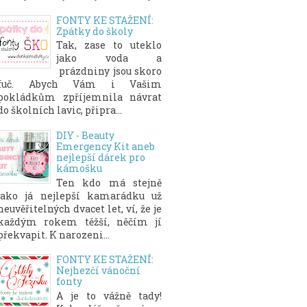
FONTY KE STAŽENÍ:
Zpátky do školy
Tak, zase to uteklo
jako voda a
prázdniny jsou skoro
fuč. Abych Vám i Vašim
pokládkům zpříjemnila návrat
do školních lavic, připra...
DIY - Beauty
Emergency Kit aneb
nejlepší dárek pro
kámošku
Ten kdo má stejně
jako já nejlepší kamarádku už
neuvěřitelných dvacet let, ví, že je
každým rokem těžší, něčím jí
překvapit. K narozeni...
FONTY KE STAŽENÍ:
Nejhezčí vánoční
fonty
A je to vážně tady!