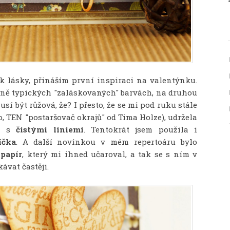
ek lásky, přináším první inspiraci na valentýnku.
lně typických "zaláskovaných" barvách, na druhou
í být růžová, že? I přesto, že se mi pod ruku stále
o, TEN "postaršovač okrajů" od Tima Holze), udržela
ko s
čistými liniemi
. Tentokrát jsem použila i
íčka
. A další novinkou v mém repertoáru bylo
papír
, který mi ihned učaroval, a tak se s ním v
ávat častěji.