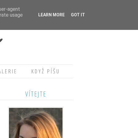
user-agent
erate usage
LEARN MORE
GOT IT
ALERIE
KDYŽ PÍŠU
VÍTEJTE