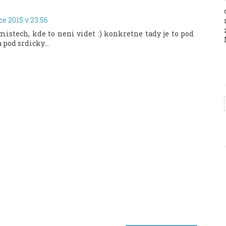
ce 2015 v 23:56
mistech, kde to neni videt :) konkretne tady je to pod
pod srdicky...