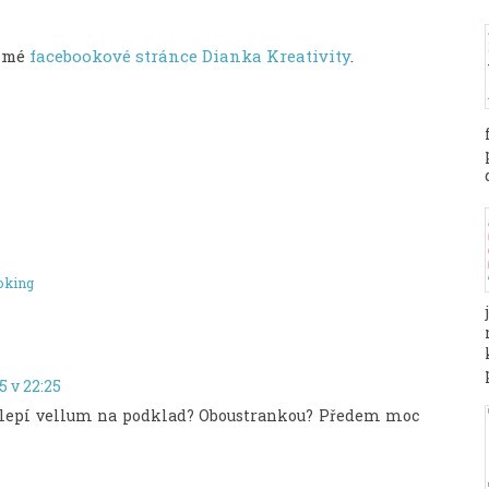
a mé
facebookové stránce Dianka Kreativity
.
oking
5 v 22:25
řilepí vellum na podklad? Oboustrankou? Předem moc