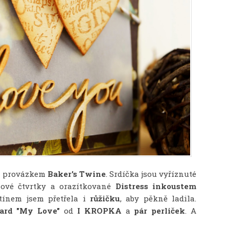
la provázkem
Baker's Twine
. Srdíčka jsou vyříznuté
vé čtvrtky a orazítkované
Distress inkoustem
stínem jsem přetřela i
růžičku
, aby pěkně ladila.
ard "My Love"
od
I KROPKA
a
pár perliček
. A