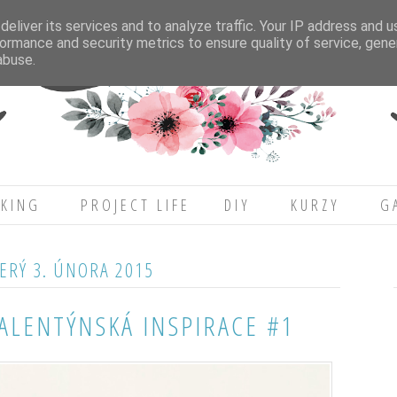
eliver its services and to analyze traffic. Your IP address and 
ormance and security metrics to ensure quality of service, gen
abuse.
KING
PROJECT LIFE
DIY
KURZY
G
ERÝ 3. ÚNORA 2015
VALENTÝNSKÁ INSPIRACE #1