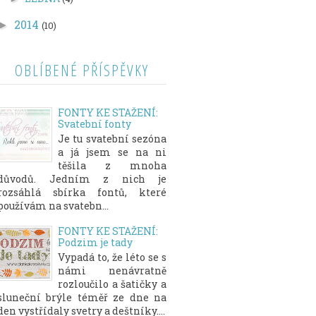
2014
►
(10)
OBLÍBENÉ PŘÍSPĚVKY
FONTY KE STAŽENÍ:
Svatební fonty
Je tu svatební sezóna
a já jsem se na ni
těšila z mnoha
důvodů. Jedním z nich je
rozsáhlá sbírka fontů, které
používám na svatebn...
FONTY KE STAŽENÍ:
Podzim je tady
Vypadá to, že léto se s
námi nenávratně
rozloučilo a šatičky a
sluneční brýle téměř ze dne na
den vystřídaly svetry a deštníky....