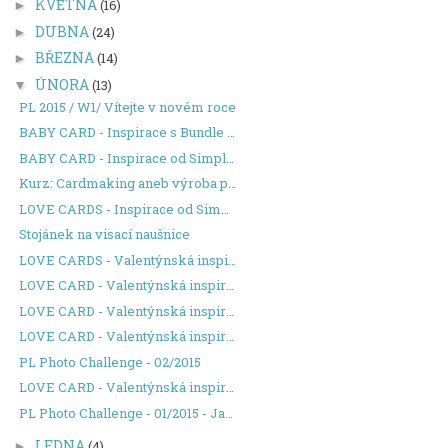
KVĚTNA
(16)
►
DUBNA
(24)
►
BŘEZNA
(14)
►
ÚNORA
(13)
▼
PL 2015 / W1/ Vítejte v novém roce
BABY CARD - Inspirace s Bundle of Joy
BABY CARD - Inspirace od Simple Stories
Kurz: Cardmaking aneb výroba přáníček
LOVE CARDS - Inspirace od Simple Stories
Stojánek na visací naušnice
LOVE CARDS - Valentýnská inspirace z washi pásek
LOVE CARD - Valentýnská inspirace #4
LOVE CARD - Valentýnská inspirace #3
LOVE CARD - Valentýnská inspirace #2
PL Photo Challenge - 02/2015
LOVE CARD - Valentýnská inspirace #1
PL Photo Challenge - 01/2015 - Jak to dopadlo
LEDNA
(4)
►