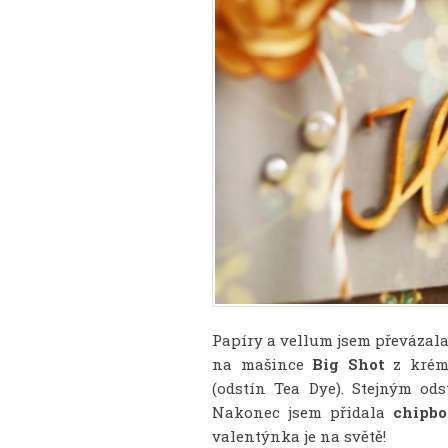
Papíry a vellum jsem převáza
na mašince
Big
Shot
z krémo
(odstín Tea Dye). Stejným od
Nakonec jsem přidala
chipbo
valentýnka je na světě!