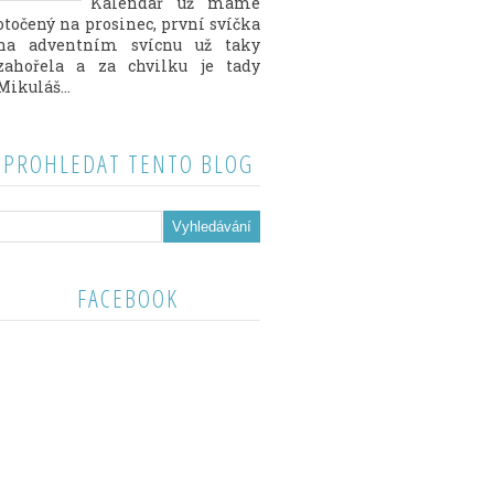
Kalendář už máme
otočený na prosinec, první svíčka
na adventním svícnu už taky
zahořela a za chvilku je tady
Mikuláš...
PROHLEDAT TENTO BLOG
FACEBOOK