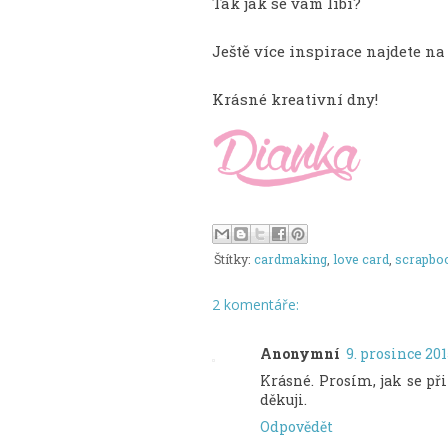
Tak jak se vám líbí?
Ještě více inspirace najdete n
Krásné kreativní dny!
Štítky:
cardmaking
,
love card
,
scrapbo
2 komentáře:
Anonymní
9. prosince 201
Krásné. Prosím, jak se p
děkuji.
Odpovědět