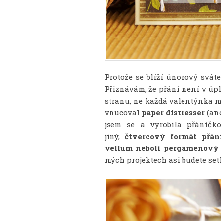
Protože se blíží únorový svát
Přiznávám, že přání není v úp
stranu, ne každá valentýnka mus
vnucoval
paper distresser
(an
jsem se a vyrobila přáníč
jiný,
čtvercový formát přán
vellum neboli pergamenový 
mých projektech asi budete setk