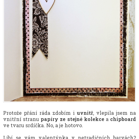
Protože přání ráda zdobím i
uvnitř
, vlepila jsem na
vnitřní stranu
papíry ze stejné kolekce
a
chipboard
ve tvaru srdíčka. No, a je hotovo.
Líbí se vám valentýnka v netradičních barvách?