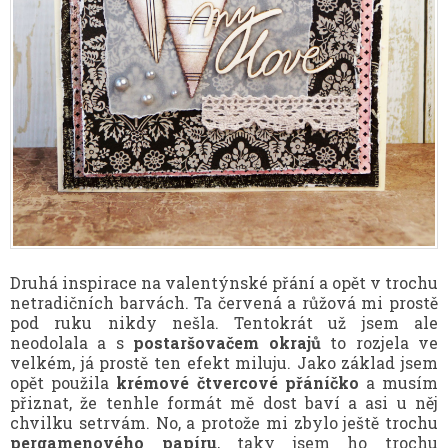
Druhá inspirace na valentýnské přání a opět v trochu
netradičních barvách. Ta červená a růžová mi prostě
pod ruku nikdy nešla. Tentokrát už jsem ale
neodolala a s
postaršovačem okrajů
to rozjela ve
velkém, já prostě ten efekt miluju. Jako základ jsem
opět použila
krémové čtvercové přáníčko
a musím
přiznat, že tenhle formát mě dost baví a asi u něj
chvilku setrvám. No, a protože mi zbylo ještě trochu
pergamenového papíru
, taky jsem ho trochu