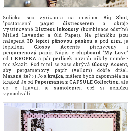
Srdíčka jsou vyříznuta na mašince
Big Shot
,
"postaršená"
paper distresserem
a okraje
vystínované
Distress inkousty
(kombinace odstínů
Milled Lavender a Old Paper). Na přáníčku jsou
nalepená
3D lepicí pěnovou páskou
a pod nimi je
lepidlem
Glossy Accents
přichycený i
pergamenový papír
. Nápis je
chipboard
"My Love"
od
I KROPKA
a pár
perliček
navrch nikdy nemůže
nic zkazit. Pod nimi se zase skrývá
Glossy Accent
,
aby pergamenový papír (vellum) dobře držel.
Mazané, že? :-) Jo a
krajka
, málem bych zapomněla na
krajku! Je od
Papermania z CAPSULE Collectio
n, ale
co je hlavní, je
samolepící
, což si nemůžu
vynachválit.