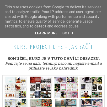
This site uses cookies from Google to deliver its services
and to analyze traffic. Your IP address and user-agent are
shared with Google along with performance and security
metrics to ensure quality of service, generate usage
statistics, and to detect and address abuse.
ÚTERÝ 29. PROSINCE 2015
LEARN MORE
GOT IT
KURZ: PROJECT LIFE - JAK ZAČÍT
BOHUŽEL, KURZ JE V TUTO CHVÍLI OBSAZEN.
Podívejte se na další termíny, nebo mi napište e-mail a
přihlaste se jako náhradník.