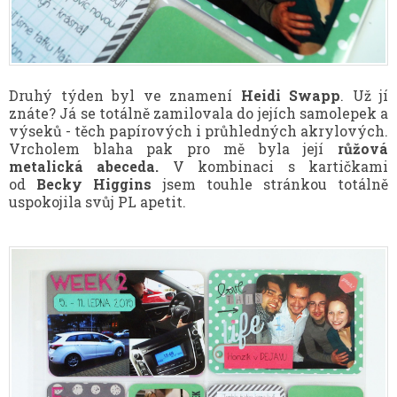
Druhý týden byl ve znamení
Heidi Swapp
. Už jí
znáte? Já se totálně zamilovala do jejích samolepek a
výseků - těch papírových i průhledných akrylových.
Vrcholem blaha pak pro mě byla její
růžová
metalická abeceda.
V kombinaci s kartičkami
od
Becky Higgins
jsem touhle stránkou totálně
uspokojila svůj PL apetit.