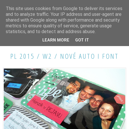
This site uses cookies from Google to deliver its services
and to analyze traffic. Your IP address and user-agent are
shared with Google along with performance and security
metrics to ensure quality of service, generate usage
statistics, and to detect and address abuse.
NEDĚLE 1. BŘEZNA 2015
LEARN MORE
GOT IT
PL 2015 / W2 / NOVÉ AUTO I FONT