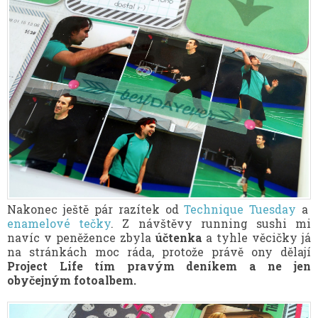
Nakonec ještě pár razítek od
Technique Tuesday
a
enamelové tečky
. Z návštěvy running sushi mi
navíc v peněžence zbyla
účtenka
a tyhle věcičky já
na stránkách moc ráda, protože právě ony dělají
Project Life tím pravým deníkem a ne jen
obyčejným fotoalbem.