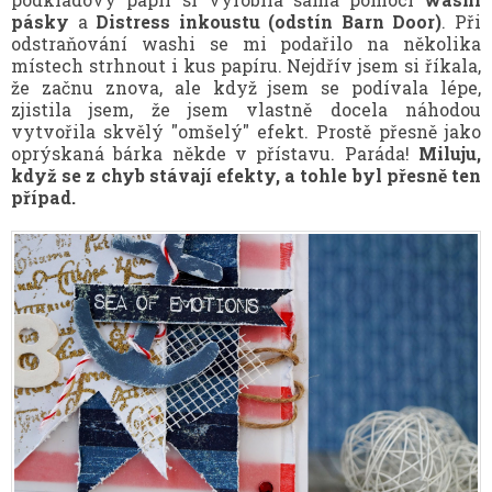
pásky
a
Distress inkoustu
(odstín Barn Door)
. Při
odstraňování washi se mi podařilo na několika
místech strhnout i kus papíru. Nejdřív jsem si říkala,
že začnu znova, ale když jsem se podívala lépe,
zjistila jsem, že jsem vlastně docela náhodou
vytvořila skvělý "omšelý" efekt. Prostě přesně jako
oprýskaná bárka někde v přístavu. Paráda!
Miluju,
když se z chyb stávají efekty, a tohle byl přesně ten
případ.