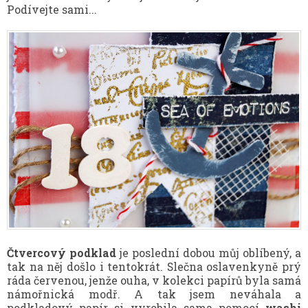
Podívejte sami...
Čtvercový podklad
je poslední dobou můj oblíbený, a
tak na něj došlo i tentokrát. Slečna oslavenkyně prý
ráda červenou, jenže ouha, v kolekci papírů byla samá
námořnická modř. A tak jsem neváhala a
podkladový papír si vyrobila sama pomocí
washi