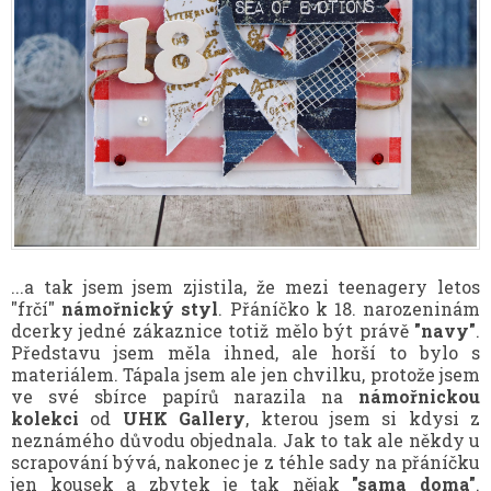
...a tak jsem jsem zjistila, že mezi teenagery letos
"frčí"
námořnický styl
. Přáníčko k 18. narozeninám
dcerky jedné zákaznice totiž mělo být právě
"navy"
.
Představu jsem měla ihned, ale horší to bylo s
materiálem. Tápala jsem ale jen chvilku, protože jsem
ve své sbírce papírů narazila na
námořnickou
kolekci
od
UHK Gallery
, kterou jsem si kdysi z
neznámého důvodu objednala. Jak to tak ale někdy u
scrapování bývá, nakonec je z téhle sady na přáníčku
jen kousek a zbytek je tak nějak
"sama doma"
.