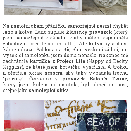
Na námořnickém přáníčku samozřejmě nesmí chybět
lano a kotva. Lano supluje
klasický provázek
(který
jsem samozřejmě v zápalu tvorby málem zapomněla
zabudovat před lepením...ufff). Ale kotva byla další
kámen úrazu. Šablona na Big Shot veškerá žádná, ani
výsek či samolepku jsem doma nenašla. Nakonec mě
zachránila
kartička z Project Life
(Happy od Becky
Higgins), ze které jsem kotvičku vystřihla. A trošku
jí přetřela okraje
gessem
, aby taky vypadala trochu
"použitě". Červenobílý
provázek Baker's Twine
,
který jsem kolem ní omotala, byl téměř nutnost,
stejně jako
samolepící síťka
.