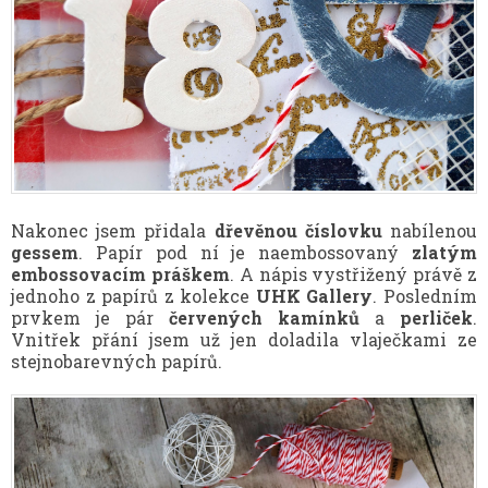
Nakonec jsem přidala
dřevěnou číslovku
nabílenou
gessem
. Papír pod ní je naembossovaný
zlatým
embossovacím práškem
. A nápis vystřižený právě z
jednoho z papírů z kolekce
UHK Gallery
. Posledním
prvkem je pár
červených kamínků
a
perliček
.
Vnitřek přání jsem už jen doladila vlaječkami ze
stejnobarevných papírů.