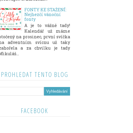
FONTY KE STAŽENÍ:
Nejhezčí vánoční
fonty
A je to vážně tady!
Kalendář už máme
otočený na prosinec, první svíčka
na adventním svícnu už taky
zahořela a za chvilku je tady
Mikuláš...
PROHLEDAT TENTO BLOG
FACEBOOK