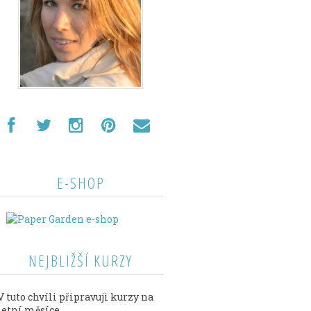
E-SHOP
NEJBLIŽŠÍ KURZY
V tuto chvíli připravuji kurzy na
letní měsíce.