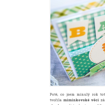
Poté, co jsem minulý rok to
tvořila
miminkovské věci
zá