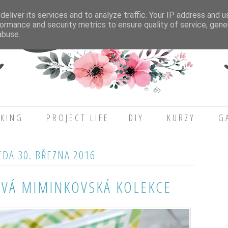
eliver its services and to analyze traffic. Your IP address and 
ormance and security metrics to ensure quality of service, gen
abuse.
KING
PROJECT LIFE
DIY
KURZY
G
EDA 30. BŘEZNA 2016
OVÁ MIMINKOVSKÁ KOLEKCE