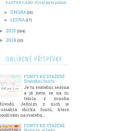
EASTER CARD: První jarní přáníčko
ÚNORA
(16)
►
LEDNA
(17)
►
2015
►
(184)
2014
►
(10)
OBLÍBENÉ PŘÍSPĚVKY
FONTY KE STAŽENÍ:
Svatební fonty
Je tu svatební sezóna
a já jsem se na ni
těšila z mnoha
důvodů. Jedním z nich je
rozsáhlá sbírka fontů, které
používám na svatebn...
FONTY KE STAŽENÍ:
Podzim je tady