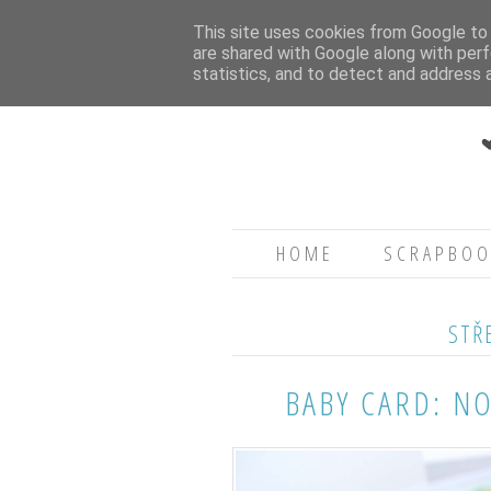
This site uses cookies from Google to d
are shared with Google along with perf
statistics, and to detect and address 
HOME
SCRAPBOO
STŘ
BABY CARD: N