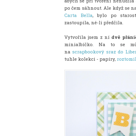
abych se při tvoření nenudila 
po čem sáhnout. Ale když se n
Carta Bella
, bylo po staros
zastoupila, né-li předčila.
Vytvořila jsem z ní
dvě přání
minialbíčko. Na to se mů
na
scrapbookový sraz do Libe
tuhle kolekci - papíry,
roztomi