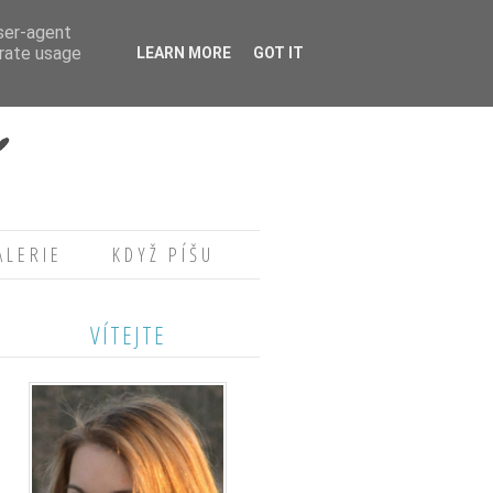
user-agent
erate usage
LEARN MORE
GOT IT
ALERIE
KDYŽ PÍŠU
VÍTEJTE