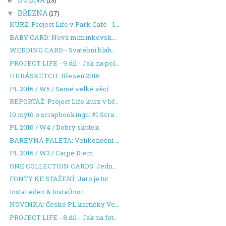
BŘEZNA
(17)
▼
KURZ: Project Life v Park Café - 17.4.
BABY CARD: Nová miminkovská kolekce
WEDDING CARD - Svatební blahopřání v mentolové
PROJECT LIFE - 9.díl - Jak na polaroidové fotky v ...
HURÁSKETCH: Březen 2016
PL 2016 / W5 / Samé velké věci
REPORTÁŽ: Project Life kurz v březnu
10 mýtů o scrapbookingu: #1 Scrapbooking je drahý
PL 2016 / W4 / Dobrý skutek
BAREVNÁ PALETA: Velikonoční přáníčko v barvách země
PL 2016 / W3 / Carpe Diem
ONE COLLECTION CARDS: Jedna kolekce, šest přáníček
FONTY KE STAŽENÍ: Jaro je tu!
instaLeden & instaÚnor
NOVINKA: České PL kartičky Veselé Velikonoce
PROJECT LIFE - 8.díl - Jak na fotky 3x4 v PicMonke...