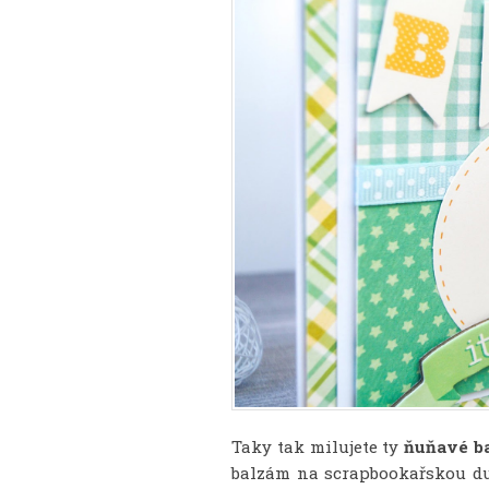
Taky tak milujete ty
ňuňavé b
balzám na scrapbookařskou du