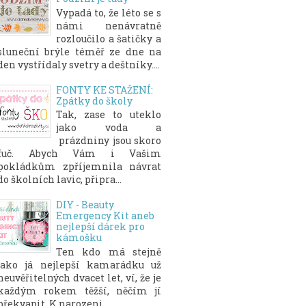
Vypadá to, že léto se s
námi nenávratně
rozloučilo a šatičky a
sluneční brýle téměř ze dne na
den vystřídaly svetry a deštníky....
FONTY KE STAŽENÍ:
Zpátky do školy
Tak, zase to uteklo
jako voda a
prázdniny jsou skoro
fuč. Abych Vám i Vašim
pokládkům zpříjemnila návrat
do školních lavic, připra...
DIY - Beauty
Emergency Kit aneb
nejlepší dárek pro
kámošku
Ten kdo má stejně
jako já nejlepší kamarádku už
neuvěřitelných dvacet let, ví, že je
každým rokem těžší, něčím jí
překvapit. K narozeni...