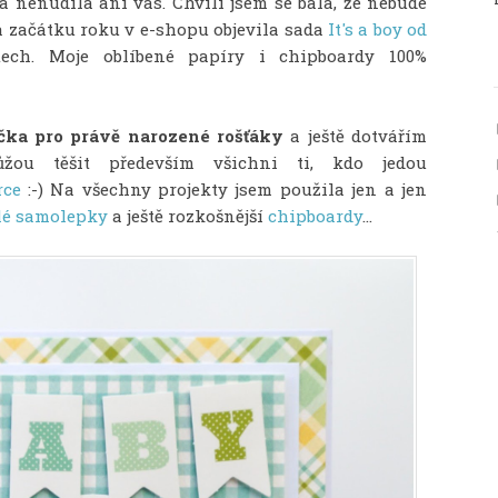
a nenudila ani vás. Chvíli jsem se bála, že nebude
a začátku roku v e-shopu objevila sada
It's a boy od
tech. Moje oblíbené papíry i chipboardy 100%
čka pro právě narozené rošťáky
a ještě dotvářím
žou těšit především všichni ti, kdo jedou
rce
:-) Na všechny projekty jsem použila jen a jen
lé samolepky
a ještě rozkošnější
chipboardy
...