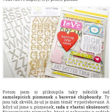
Potom jsem si přikoupila taky několik sad
samolepicích písmenek
a
barevné chipboardy
. Ty
jsou tak skvělé, že už je mám téměř vypotřebované. A
když už jsme u písmenek,
rada z vlastní zkušenosti:
Neopomínejte písmenka, která si zakoupíte v sadách