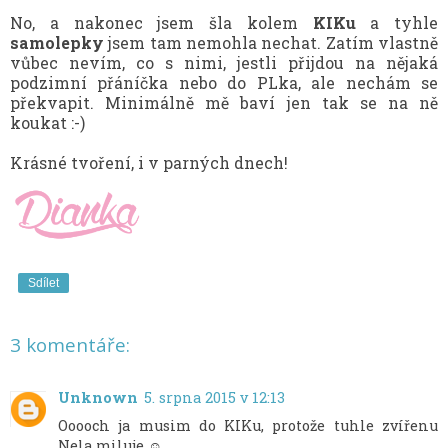
No, a nakonec jsem šla kolem
KIKu
a tyhle
samolepky
jsem tam nemohla nechat. Zatím vlastně
vůbec nevím, co s nimi, jestli přijdou na nějaká
podzimní přáníčka nebo do PLka, ale nechám se
překvapit. Minimálně mě baví jen tak se na ně
koukat :-)
Krásné tvoření, i v parných dnech!
Sdílet
3 komentáře:
Unknown
5. srpna 2015 v 12:13
Ooooch ja musim do KIKu, protože tuhle zvířenu
Nela miluje ☺