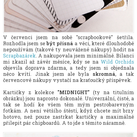
V červenci jsem na sobě "scrapbookově" šetřila.
Rozhodla jsem se
být přísná
a věci, které dlouhodobě
nepoužívám (takové ty neuvážené nákupy) hodit na
Scrapbazárek
. A nakupovala jsem minimálně. Bilanci
mi zkazil až závěr měsíce, kdy se na
Wild Orchids
objevila doprava zdarma, a tedy jsem si objednala
něco kvítí. Jinak jsem ale byla
skromná
, a tak
červencové nákupy vystačí na kraťoučký příspěvek.
Kartičky z kolekce
"MIDNIGHT"
(ty na titulním
obrázku) jsou naprosto dokonalé. Univerzální, čisté, a
tak se hodí ke všem těm mým pestrobarevným
fotkám. A není většího štěstí, když chcete mít brzy
hotovo, než pouze zastrkat kartičky a maximálně
přilepit pár chipboardů. A to jde s těmito náramně.