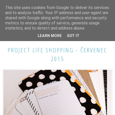
This site uses cookies from Google to deliver its services
and to analyze traffic. Your IP address and user-agent are
shared with Google along with performance and security
metrics to ensure quality of service, generate usage
statistics, and to detect and address abuse.
STŘEDA 5. SRPNA 2015
LEARN MORE
GOT IT
PROJECT LIFE SHOPPING - ČERVENEC
2015