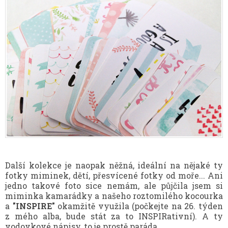
Další kolekce je naopak něžná, ideální na nějaké ty
fotky miminek, dětí, přesvícené fotky od moře... Ani
jedno takové foto sice nemám, ale půjčila jsem si
miminka kamarádky a našeho roztomilého kocourka
a
"INSPIRE"
okamžitě využila (počkejte na 26. týden
z mého alba, bude stát za to INSPIRativní). A ty
vodovkové nápisy, to je prostě paráda.