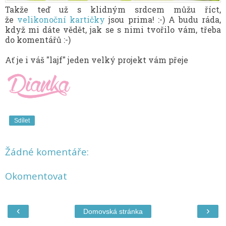
Takže teď už s klidným srdcem můžu říct,
že
velikonoční kartičky
jsou prima! :-) A budu ráda,
když mi dáte vědět, jak se s nimi tvořilo vám, třeba
do komentářů :-)
Ať je i váš "lajf" jeden velký projekt vám přeje
Sdílet
Žádné komentáře:
Okomentovat
‹
›
Domovská stránka