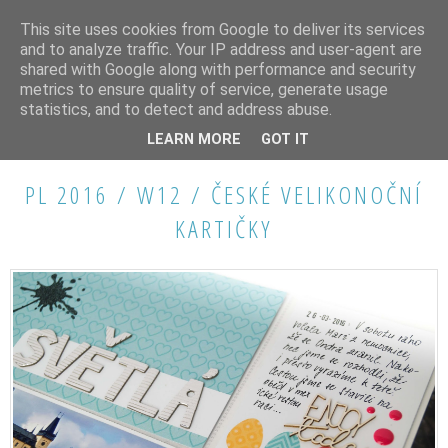
This site uses cookies from Google to deliver its services
and to analyze traffic. Your IP address and user-agent are
shared with Google along with performance and security
metrics to ensure quality of service, generate usage
statistics, and to detect and address abuse.
ÚTERÝ 26. DUBNA 2016
LEARN MORE
GOT IT
PL 2016 / W12 / ČESKÉ VELIKONOČNÍ
KARTIČKY