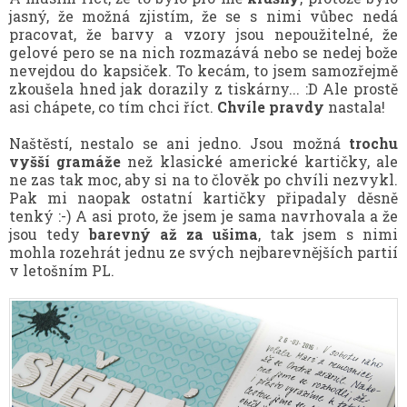
jasný, že možná zjistím, že se s nimi vůbec nedá
pracovat, že barvy a vzory jsou nepoužitelné, že
gelové pero se na nich rozmazává nebo se nedej bože
nevejdou do kapsiček. To kecám, to jsem samozřejmě
zkoušela hned jak dorazily z tiskárny... :D Ale prostě
asi chápete, co tím chci říct.
Chvíle pravdy
nastala!
Naštěstí, nestalo se ani jedno. Jsou možná
trochu
vyšší gramáže
než klasické americké kartičky, ale
ne zas tak moc, aby si na to člověk po chvíli nezvykl.
Pak mi naopak ostatní kartičky připadaly děsně
tenký :-) A asi proto, že jsem je sama navrhovala a že
jsou tedy
barevný až za ušima
, tak jsem s nimi
mohla rozehrát jednu ze svých nejbarevnějších partií
v letošním PL.