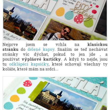
Nejprve jsem se vrhla na
klasickou
stránku
do
dělené kapsy
. Snažím se teď nechávat
stránky víc dýchat, pokud to jen jde , a
používat
výplňové kartičky
. A když to nejde, jsou
tu
odklápěcí kapsičky
, které schovají všechny ty
koláže, které mám na srdci...