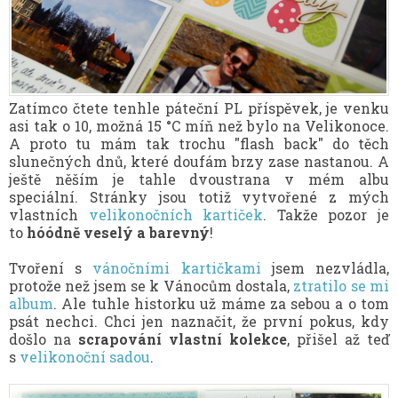
Zatímco čtete tenhle páteční PL příspěvek, je venku
asi tak o 10, možná 15 °C míň než bylo na Velikonoce.
A proto tu mám tak trochu "flash back" do těch
slunečných dnů, které doufám brzy zase nastanou. A
ještě něším je tahle dvoustrana v mém albu
speciální. Stránky jsou totiž vytvořené z mých
vlastních
velikonočních kartiček
. Takže pozor je
to
hóódně veselý a barevný
!
Tvoření s
vánočními kartičkami
jsem nezvládla,
protože než jsem se k Vánocům dostala,
ztratilo se mi
album
. Ale tuhle historku už máme za sebou a o tom
psát nechci. Chci jen naznačit, že první pokus, kdy
došlo na
scrapování vlastní kolekce
, přišel až teď
s
velikonoční sadou
.