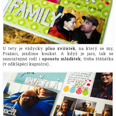
U tety je vždycky
plno zvířátek
, na který se my,
Pražáci, jezdíme koukat. A když je jaro, tak se
samozřejmě rodí i
spoustu mláďátek
, třeba štěňátka
(v odklápěcí kapsičce)...