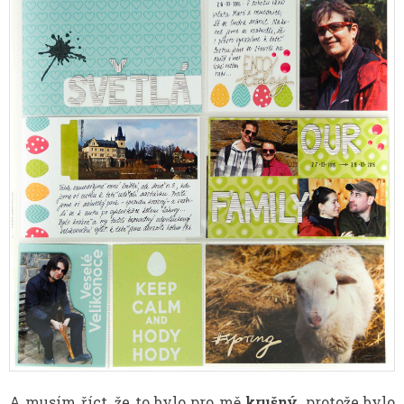
A musím říct, že to bylo pro mě
krušný
, protože bylo