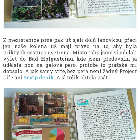
Z mezistanice jsme pak už sjeli dolů lanovkou, přeci
jen naše kolena už mají právo na to, aby byla
příkrých sestupů ušetřena. Místo toho jsme si udělali
výlet do
Bad Hofgasteinu
, kde jsem především já
udělala hon na gelové pero, protože to pražské mi
dopsalo. A jak samy víte, bez pera není žádný Project
Life ani
Sn@p deník
. A já tolik chtěla psát.