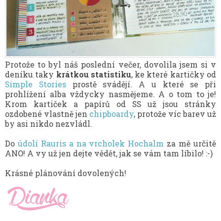
Protože to byl náš poslední večer, dovolila jsem si v
deníku taky
krátkou statistiku
, ke které kartičky od
Simple Stories
prostě svádějí. A u které se při
prohlížení alba vždycky nasmějeme. A o tom to je!
Krom kartiček a papírů od SS už jsou stránky
ozdobené vlastně jen
chipboardy
, protože víc barev už
by asi nikdo nezvládl.
Do
údolí Rauris a na vrcholek Hochalm
za mě určitě
ANO! A vy už jen dejte vědět, jak se vám tam líbilo! :-)
Krásné plánování dovolených!