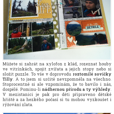
Můžete si zahrát na xylofon z klád, rozeznat houby
ve vitrínkách, spojit zvířata a jejich stopy nebo si
složit puzzle. To vše v doprovodu
roztomilé sovičky
Tilly
. A to jsem si určitě nevzpomněla na všechno.
Stoprocentně si ale vzpomínám, že to bavilo i nás,
dospělé. Pominu-li
nádhernou přírodu a ty výhledy
.
V mezistanici je pak pro děti připraveno dětské
hřiště a za hezkého počasí si tu mohou vyzkoušet i
rýžování zlata.