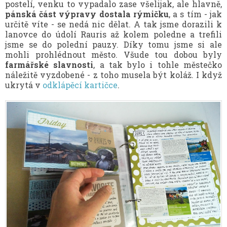
postelí, venku to vypadalo zase všelijak, ale hlavně,
pánská část výpravy dostala rýmičku
, a s tím - jak
určitě víte - se nedá nic dělat. A tak jsme dorazili k
lanovce do údolí Rauris až kolem poledne a trefili
jsme se do polední pauzy. Díky tomu jsme si ale
mohli prohlédnout město. Všude tou dobou byly
farmářské slavnosti
, a tak bylo i tohle městečko
náležitě vyzdobené - z toho musela být koláž. I když
ukrytá v
odklápěcí kartičce
.