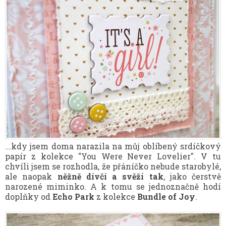
...kdy jsem doma narazila na můj oblíbený srdíčkový
papír z kolekce "You Were Never Lovelier". V tu
chvíli jsem se rozhodla, že přáníčko nebude starobylé,
ale naopak
něžně dívčí a svěží tak
, jako čerstvě
narozené miminko. A k tomu se jednoznačně hodí
doplňky od
Echo Park
z kolekce
Bundle of Joy
.