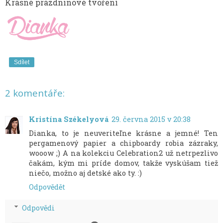
Krásné prázdninové tvoření
Sdílet
2 komentáře:
Kristína Székelyová
29. června 2015 v 20:38
Dianka, to je neuveriteľne krásne a jemné! Ten
pergamenový papier a chipboardy robia zázraky,
wooow ;) A na kolekciu Celebration2 už netrpezlivo
čakám, kým mi príde domov, takže vyskúšam tiež
niečo, možno aj detské ako ty. :)
Odpovědět
Odpovědi