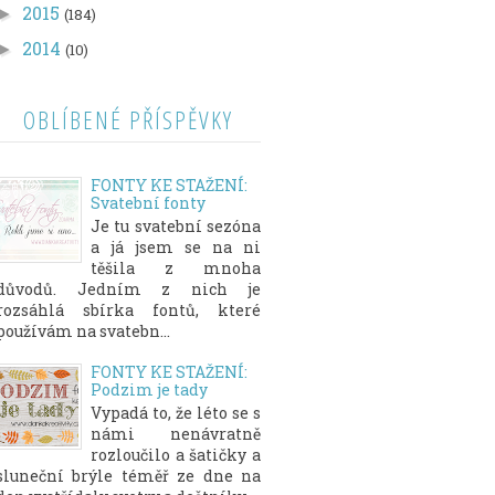
2015
►
(184)
2014
►
(10)
OBLÍBENÉ PŘÍSPĚVKY
FONTY KE STAŽENÍ:
Svatební fonty
Je tu svatební sezóna
a já jsem se na ni
těšila z mnoha
důvodů. Jedním z nich je
rozsáhlá sbírka fontů, které
používám na svatebn...
FONTY KE STAŽENÍ:
Podzim je tady
Vypadá to, že léto se s
námi nenávratně
rozloučilo a šatičky a
sluneční brýle téměř ze dne na