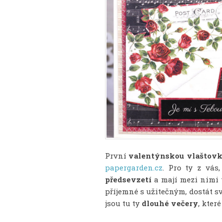
První
valentýnskou vlaštov
papergarden.cz
. Pro ty z vás
předsevzetí
a mají mezi nimi
příjemné s užitečným, dostát sv
jsou tu ty
dlouhé večery
, kter