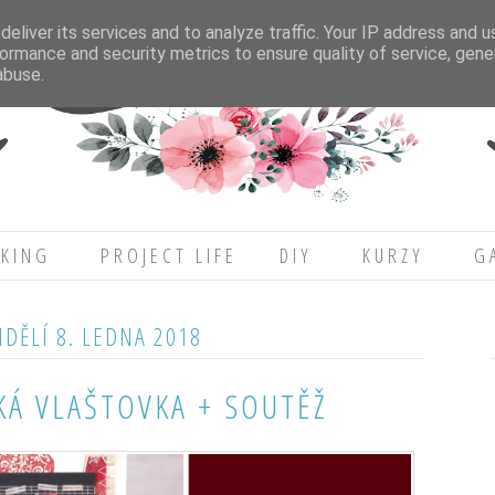
eliver its services and to analyze traffic. Your IP address and 
ormance and security metrics to ensure quality of service, gen
abuse.
KING
PROJECT LIFE
DIY
KURZY
G
DĚLÍ 8. LEDNA 2018
KÁ VLAŠTOVKA + SOUTĚŽ