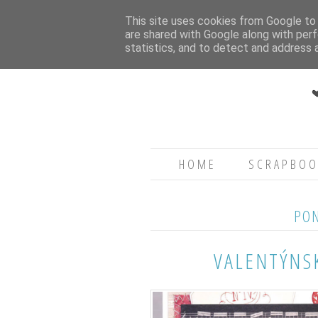
This site uses cookies from Google to d
are shared with Google along with perf
statistics, and to detect and address 
HOME
SCRAPBOO
PON
VALENTÝNS