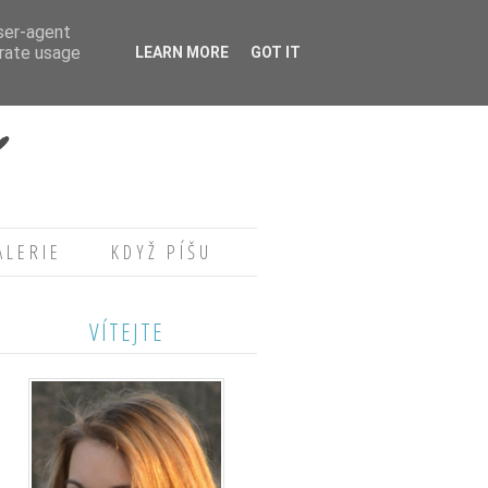
user-agent
erate usage
LEARN MORE
GOT IT
ALERIE
KDYŽ PÍŠU
VÍTEJTE