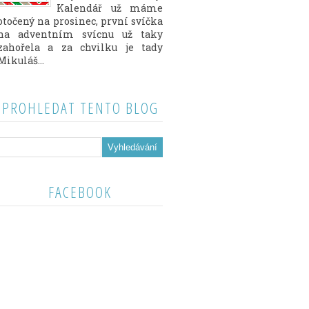
Kalendář už máme
otočený na prosinec, první svíčka
na adventním svícnu už taky
zahořela a za chvilku je tady
Mikuláš...
PROHLEDAT TENTO BLOG
FACEBOOK