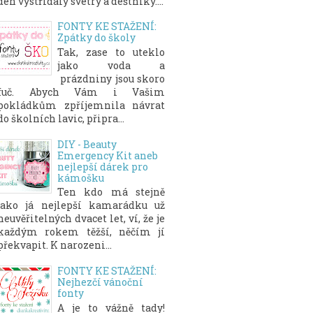
den vystřídaly svetry a deštníky....
FONTY KE STAŽENÍ:
Zpátky do školy
Tak, zase to uteklo
jako voda a
prázdniny jsou skoro
fuč. Abych Vám i Vašim
pokládkům zpříjemnila návrat
do školních lavic, připra...
DIY - Beauty
Emergency Kit aneb
nejlepší dárek pro
kámošku
Ten kdo má stejně
jako já nejlepší kamarádku už
neuvěřitelných dvacet let, ví, že je
každým rokem těžší, něčím jí
překvapit. K narozeni...
FONTY KE STAŽENÍ:
Nejhezčí vánoční
fonty
A je to vážně tady!