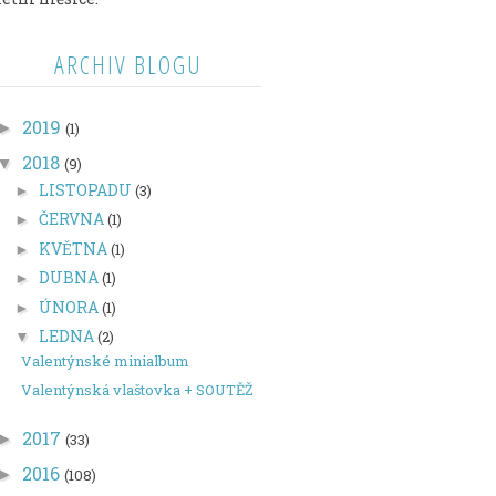
ARCHIV BLOGU
2019
►
(1)
2018
▼
(9)
LISTOPADU
(3)
►
ČERVNA
(1)
►
KVĚTNA
(1)
►
DUBNA
(1)
►
ÚNORA
(1)
►
LEDNA
(2)
▼
Valentýnské minialbum
Valentýnská vlaštovka + SOUTĚŽ
2017
►
(33)
2016
►
(108)