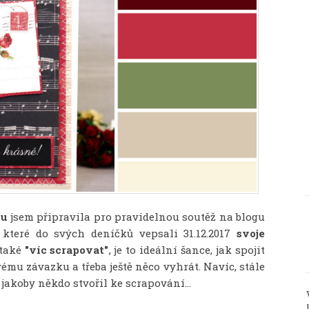
ku
jsem připravila pro pravidelnou soutěž na blogu
, které do svých deníčků vepsali 31.12.2017
svoje
 také
"víc scrapovat"
, je to ideální šance, jak spojit
ému závazku a třeba ještě něco vyhrát. Navíc, stále
é jakoby někdo stvořil ke scrapování...