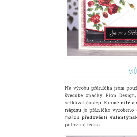
MŮ
Na výrobu přáníčka jsem pou
švédské značky Pion Design,
setkávat častěji. Kromě
nitě a 
nápisu
je přáníčko vyrobeno d
malou
předzvěstí valentýns
polovině ledna.