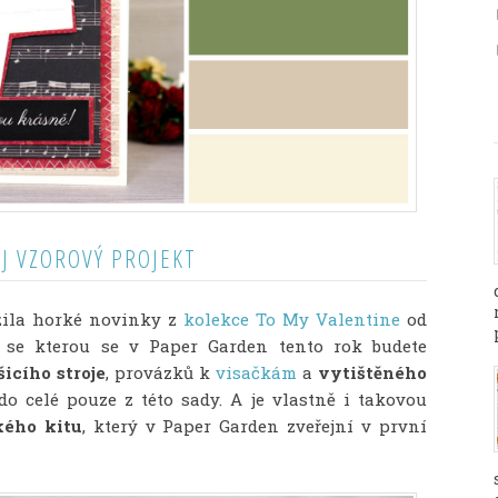
J VZOROVÝ PROJEKT
žila horké novinky z
kolekce To My Valentine
od
 se kterou se v Paper Garden tento rok budete
šicího stroje
, provázků k
visačkám
a
vytištěného
o celé pouze z této sady. A je vlastně i takovou
kého kitu
, který v Paper Garden zveřejní v první