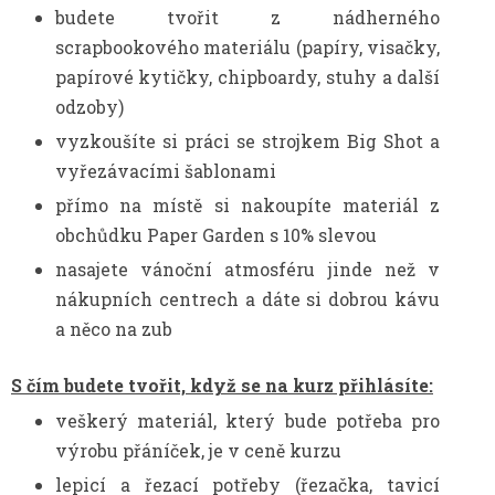
budete tvořit z nádherného
scrapbookového materiálu (papíry, visačky,
papírové kytičky, chipboardy, stuhy a další
odzoby)
vyzkoušíte si práci se strojkem Big Shot a
vyřezávacími šablonami
přímo na místě si nakoupíte materiál z
obchůdku Paper Garden s 10% slevou
nasajete vánoční atmosféru jinde než v
nákupních centrech a dáte si dobrou kávu
a něco na zub
S čím budete tvořit, když se na kurz přihlásíte:
veškerý materiál, který bude potřeba pro
výrobu přáníček, je v ceně kurzu
lepicí a řezací potřeby (řezačka, tavicí