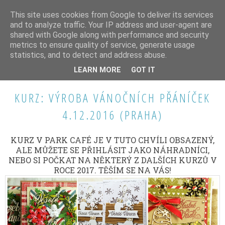
This site uses cookies from Google to deliver its services
and to analyze traffic. Your IP address and user-agent are
shared with Google along with performance and security
metrics to ensure quality of service, generate usage
statistics, and to detect and address abuse.
NEDĚLE 20. LISTOPADU 2016
LEARN MORE
GOT IT
KURZ: VÝROBA VÁNOČNÍCH PŘÁNÍČEK
4.12.2016 (PRAHA)
KURZ V PARK CAFÉ JE V TUTO CHVÍLI OBSAZENÝ,
ALE MŮŽETE SE PŘIHLÁSIT JAKO NÁHRADNÍCI,
NEBO SI POČKAT NA NĚKTERÝ Z DALŠÍCH KURZŮ V
ROCE 2017. TĚŠÍM SE NA VÁS!