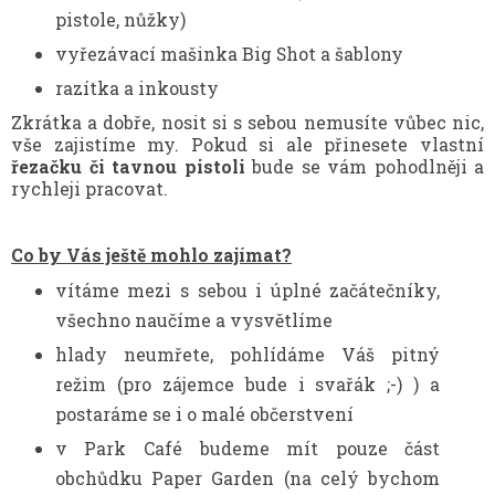
pistole, nůžky)
vyřezávací mašinka Big Shot a šablony
razítka a inkousty
Zkrátka a dobře, nosit si s sebou nemusíte vůbec nic,
vše zajistíme my. Pokud si ale přinesete vlastní
řezačku či tavnou pistoli
bude se vám pohodlněji a
rychleji pracovat.
Co by Vás ještě mohlo zajímat?
vítáme mezi s sebou i úplné začátečníky,
všechno naučíme a vysvětlíme
hlady neumřete, pohlídáme Váš pitný
režim (pro zájemce bude i svařák ;-) ) a
postaráme se i o malé občerstvení
v Park Café budeme mít pouze část
obchůdku Paper Garden (na celý bychom