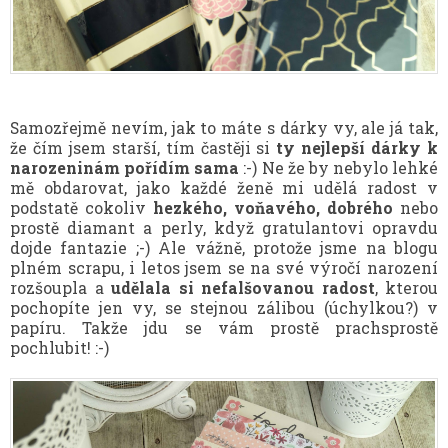
Samozřejmě nevím, jak to máte s dárky vy, ale já tak,
že čím jsem starší, tím častěji si
ty nejlepší dárky k
narozeninám pořídím sama
:-) Ne že by nebylo lehké
mě obdarovat, jako každé ženě mi udělá radost v
podstatě cokoliv
hezkého, voňavého, dobrého
nebo
prostě diamant a perly, když gratulantovi opravdu
dojde fantazie ;-) Ale vážně, protože jsme na blogu
plném scrapu, i letos jsem se na své výročí narození
rozšoupla a
udělala si nefalšovanou radost
, kterou
pochopíte jen vy, se stejnou zálibou (úchylkou?) v
papíru. Takže jdu se vám prostě prachsprostě
pochlubit! :-)