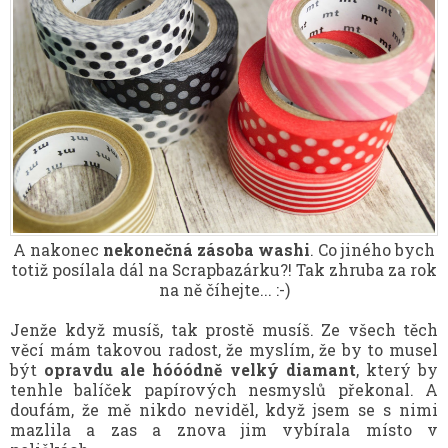
A nakonec
nekonečná zásoba washi
. Co jiného bych
totiž posílala dál na Scrapbazárku?! Tak zhruba za rok
na ně číhejte... :-)
Jenže když musíš, tak prostě musíš. Ze všech těch
věcí mám takovou radost, že myslím, že by to musel
být
opravdu ale hóóódně velký diamant
, který by
tenhle balíček papírových nesmyslů překonal. A
doufám, že mě nikdo neviděl, když jsem se s nimi
mazlila a zas a znova jim vybírala místo v