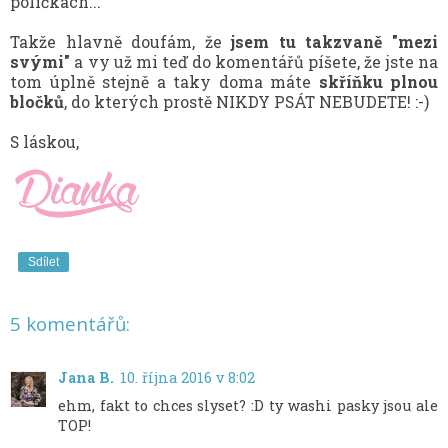
poličkách...
Takže hlavně doufám, že
jsem tu takzvaně "mezi
svými"
a vy už mi teď do komentářů píšete, že jste na
tom úplně stejně a taky doma máte
skříňku plnou
bločků
, do kterých prostě NIKDY PSÁT NEBUDETE! :-)
S láskou,
Sdílet
5 komentářů:
Jana B.
10. října 2016 v 8:02
ehm, fakt to chces slyset? :D ty washi pasky jsou ale
TOP!