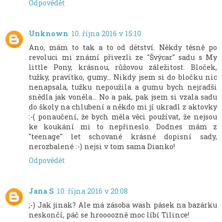
Odpovědět
Unknown
10. října 2016 v 15:10
Ano, mám to tak a to od dětství. Někdy těsně po
revoluci mi známí přivezli ze "Švýcar" sadu s My
little Pony, krásnou, růžovou záležitost. Bloček,
tužky, pravítko, gumy... Nikdy jsem si do bločku nic
nenapsala, tužku nepoužila a gumu bych nejradši
snědla jak voněla... No a pak, pak jsem si vzala sadu
do školy na chlubení a někdo mi jí ukradl z aktovky
:-( ponaučení, že bych měla věci používat, že nejsou
ke koukání mi to nepřineslo. Dodnes mám z
"teenage" let schované krásné dopisní sady,
nerozbalené :-) nejsi v tom sama Dianko!
Odpovědět
Jana S
10. října 2016 v 20:08
;-) Jak jinak? Ale má zásoba wash pásek na bazárku
neskončí, páč se hroooozně moc líbí Tilince!