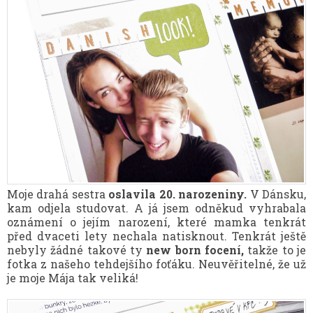
Moje drahá sestra
oslavila 20. narozeniny.
V Dánsku,
kam odjela studovat. A já jsem odněkud vyhrabala
oznámení o jejím narození, které mamka tenkrát
před dvaceti lety nechala natisknout. Tenkrát ještě
nebyly žádné takové ty
new born focení,
takže to je
fotka z našeho tehdejšího foťáku. Neuvěřitelné, že už
je moje Mája tak veliká!