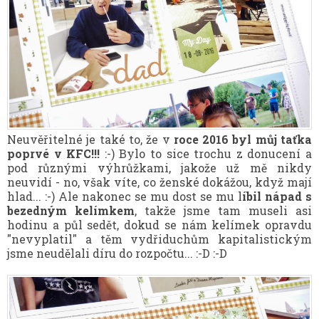
Neuvěřitelné je také to, že v
roce 2016 byl můj taťka
poprvé v KFC!!!
:-) Bylo to sice trochu z donucení a
pod různými výhrůžkami, jakože už mě nikdy
neuvidí - no, však víte, co ženské dokážou, když mají
hlad... :-) Ale nakonec se mu dost se mu l
íbil nápad s
bezedným kelímkem
, takže jsme tam museli asi
hodinu a půl sedět, dokud se nám kelímek opravdu
"nevyplatil" a těm vydřiduchům kapitalistickým
jsme neudělali díru do rozpočtu... :-D :-D