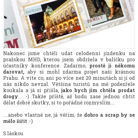
Nakonec jsme chtěli udat celodenní jízdenku na
pražskou MHD, kterou jsem obdržela v balíčku pro
účastníky konference. Zadarmo,
prostě jí někomu
darovat,
aby si mohl zdarma projet naši krásnou
Prahu. A víte co, ani po více než 20 minutách si jí od
nás nikdo nevzal. Většina turistů na mě podezřele
koukala a já si přišla,
jako bych jim chtěla prodat
drogy
... :-) Takže příště, až budu zase jednou chtít
dělat dobré skutky, si to pořádně rozmyslím...
....anebo vlastně ne, já věřím, že
dobro a scrap by se
mělo šířit
:-)
S láskou