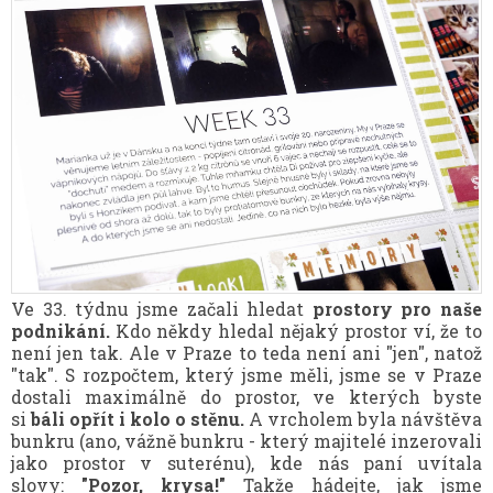
Ve 33. týdnu jsme začali hledat
prostory pro naše
podnikání.
Kdo někdy hledal nějaký prostor ví, že to
není jen tak. Ale v Praze to teda není ani "jen", natož
"tak". S rozpočtem, který jsme měli, jsme se v Praze
dostali maximálně do prostor, ve kterých byste
si
báli opřít i kolo o stěnu.
A vrcholem byla návštěva
bunkru (ano, vážně bunkru - který majitelé inzerovali
jako prostor v suterénu), kde nás paní uvítala
slovy:
"Pozor, krysa!"
Takže hádejte, jak jsme