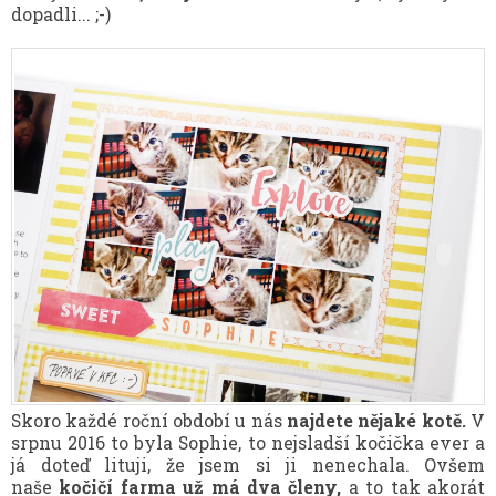
dopadli... ;-)
Skoro každé roční období u nás
najdete nějaké kotě.
V
srpnu 2016 to byla Sophie, to nejsladší kočička ever a
já doteď lituji, že jsem si ji nenechala. Ovšem
naše
kočičí farma už má dva členy,
a to tak akorát