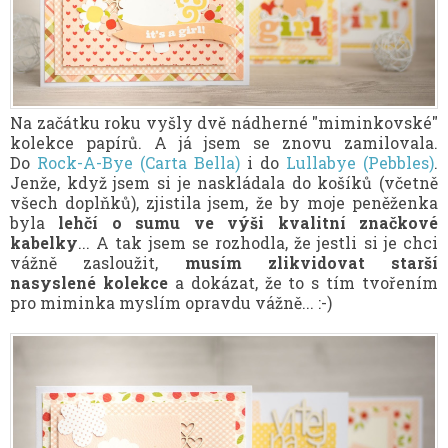
Na začátku roku vyšly dvě nádherné "miminkovské"
kolekce papírů. A já jsem se znovu zamilovala.
Do
Rock-A-Bye (Carta Bella)
i do
Lullabye (Pebbles)
.
Jenže, když jsem si je naskládala do košíků (včetně
všech doplňků), zjistila jsem, že by moje peněženka
byla
lehčí o sumu ve výši kvalitní značkové
kabelky
... A tak jsem se rozhodla, že jestli si je chci
vážně zasloužit,
musím zlikvidovat starší
nasyslené kolekce
a dokázat, že to s tím tvořením
pro miminka myslím opravdu vážně... :-)