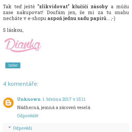
Tak teď ještě
"zlikvidovat" klučičí zásoby
a můžu
zase nakupovat! Doufám jen, že mi za tu snahu
necháte v e-shopu
aspoň jednu sadu papírů
... ;-)
S láskou,
Sdílet
4 komentáře:
Unknown
1. března 2017 v 15:11
Nádherná, jemná a zároveň veselá
Odpovědět
Odpovědi