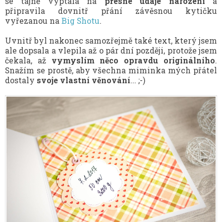
se tajně vyptala na
přesné údaje narození
a
připravila dovnitř přání závěsnou kytičku
vyřezanou na
Big Shotu
.
Uvnitř byl nakonec samozřejmě také text, který jsem
ale dopsala a vlepila až o pár dní později, protože jsem
čekala, až
vymyslím něco opravdu originálního
.
Snažím se prostě, aby všechna miminka mých přátel
dostaly
svoje vlastní věnování
... ;-)