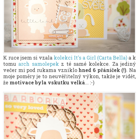
K ruce jsem si vzala
kolekci It's a Girl (Carta Bella)
a k
tomu
arch samolepek
z té samé kolekce. Za jediný
večer mi pod rukama vzniklo
hned 6 přáníček (!)
. Na
moje poměry je to neuvěřitelný výkon, takže je vidět,
že
motivace byla vskutku velká
... :-)