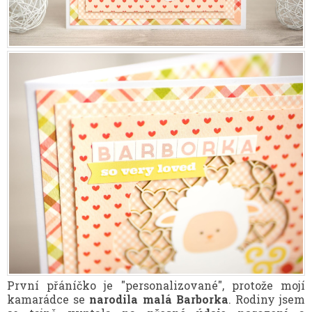
První přáníčko je "personalizované", protože mojí
kamarádce se
narodila malá Barborka
. Rodiny jsem