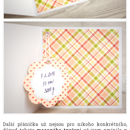
Další přáníčka už nejsou pro nikoho konkrétního,
důvod tohoto
masového tvoření
už jsem zmínila v